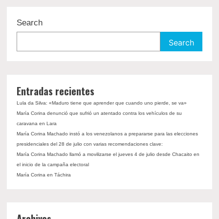
Search
Search
Entradas recientes
Lula da Silva: «Maduro tiene que aprender que cuando uno pierde, se va»
María Corina denunció que sufrió un atentado contra los vehículos de su
caravana en Lara
María Corina Machado instó a los venezolanos a prepararse para las elecciones
presidenciales del 28 de julio con varias recomendaciones clave:
María Corina Machado llamó a movilizarse el jueves 4 de julio desde Chacaito en
el inicio de la campaña electoral
María Corina en Táchira
Archivos