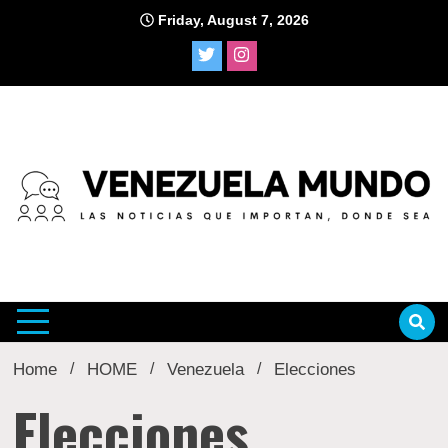
Skip
Friday, August 7, 2026
to
content
venezu
Home
HOME
Venezuela
Elecciones
Elecciones