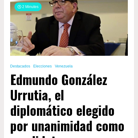
de
2 Minutes
avanzar
unidos
por
el
triunfo
electoral
del
28
de
julio”
Destacados
Elecciones
Venezuela
Edmundo González
Urrutia, el
diplomático elegido
por unanimidad como