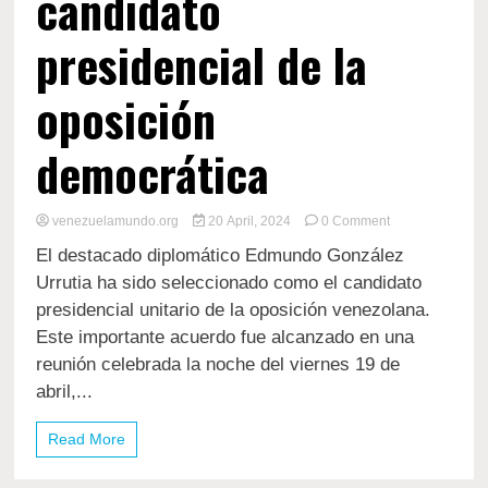
candidato
presidencial de la
oposición
democrática
on
venezuelamundo.org
20 April, 2024
0 Comment
Edmundo
El destacado diplomático Edmundo González
González
Urrutia,
Urrutia ha sido seleccionado como el candidato
el
presidencial unitario de la oposición venezolana.
diplomático
Este importante acuerdo fue alcanzado en una
elegido
por
reunión celebrada la noche del viernes 19 de
unanimidad
abril,...
como
candidato
presidencial
Read More
de
la