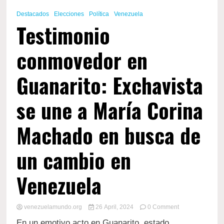
Destacados
Elecciones
Política
Venezuela
Testimonio
conmovedor en
Guanarito: Exchavista
se une a María Corina
Machado en busca de
un cambio en
Venezuela
on
venezuelamundo.org
26 April, 2024
0 Comment
Testimonio
En un emotivo acto en Guanarito, estado