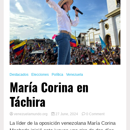
la
campaña
electoral
Destacados
Elecciones
Política
Venezuela
María Corina en
Táchira
on
venezuelamundo.org
27 June, 2024
0 Comment
María
La líder de la oposición venezolana María Corina
Corina
en