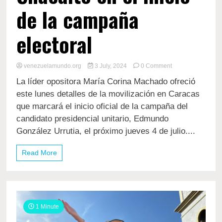
de la campaña
electoral
on
venezuelamundo.org
3 July, 2024
0 Comment
María
La líder opositora María Corina Machado ofreció
Corina
Machado
este lunes detalles de la movilización en Caracas
llamó
que marcará el inicio oficial de la campaña del
a
candidato presidencial unitario, Edmundo
movilizarse
el
González Urrutia, el próximo jueves 4 de julio....
jueves
4
Read More
de
julio
desde
Chacaito
en
el
1 Minute
inicio
de