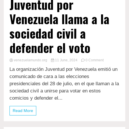
Juventud por
Venezuela llama a la
sociedad civil a
defender el voto
on
venezuelamundo.org
11 June, 2024
0 Comment
Juventud
La organización Juventud por Venezuela emitió un
por
Venezuela
comunicado de cara a las elecciones
llama
presidenciales del 28 de julio, en el que llaman a la
a
sociedad civil a unirse para votar en estos
la
sociedad
comicios y defender el...
civil
a
Read More
defender
el
voto