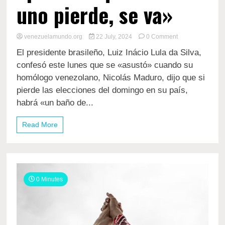
uno pierde, se va»
on
venezuelamundo.org
22 July, 2024
0 Comment
Lula
El presidente brasileño, Luiz Inácio Lula da Silva,
da
Silva:
confesó este lunes que se «asustó» cuando su
«Maduro
homólogo venezolano, Nicolás Maduro, dijo que si
tiene
pierde las elecciones del domingo en su país,
que
aprender
habrá «un baño de...
que
cuando
Read More
uno
pierde,
se
va»
0 Minutes