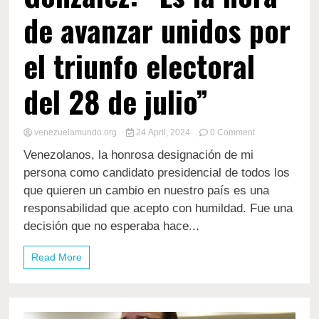
de avanzar unidos por
el triunfo electoral
del 28 de julio”
on
venezuelamundo.org
24 April, 2024
0 Comment
Primer
Venezolanos, la honrosa designación de mi
mensaje
del
persona como candidato presidencial de todos los
candidato
que quieren un cambio en nuestro país es una
unitario
responsabilidad que acepto con humildad. Fue una
de
la
decisión que no esperaba hace...
oposición
venezolana,
Read More
Edmundo
González:
“Es
la
hora