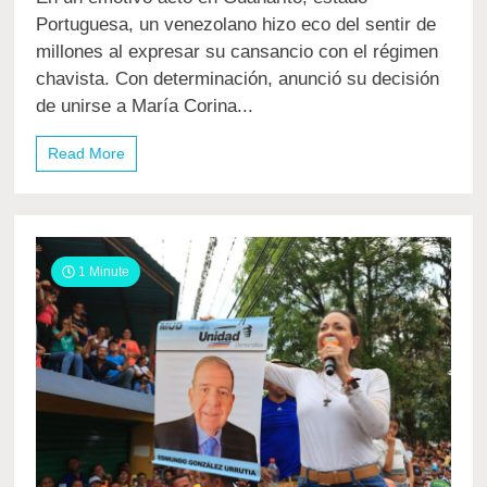
conmovedor
en
Portuguesa, un venezolano hizo eco del sentir de
Guanarito:
millones al expresar su cansancio con el régimen
Exchavista
chavista. Con determinación, anunció su decisión
se
une
de unirse a María Corina...
a
María
Read More
Corina
Machado
en
busca
de
un
1 Minute
cambio
en
Venezuela