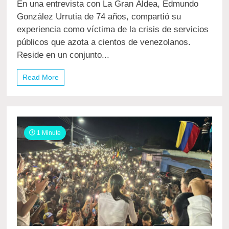
En una entrevista con La Gran Aldea, Edmundo
González:
“Se
González Urrutia de 74 años, compartió su
me
experiencia como víctima de la crisis de servicios
va
públicos que azota a cientos de venezolanos.
la
luz
Reside en un conjunto...
y
el
Read More
agua
con
frecuencia”
1 Minute