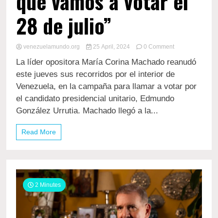
que vamos a votar el
28 de julio”
on
venezuelamundo.org
25 April, 2024
0 Comment
María
La líder opositora María Corina Machado reanudó
Corina
Machado
este jueves sus recorridos por el interior de
desde
Venezuela, en la campaña para llamar a votar por
Portuguesa:
el candidato presidencial unitario, Edmundo
“Edmundo
González
González Urrutia. Machado llegó a la...
es
el
Read More
candidato
de
todos
los
venezolanos,
por
2 Minutes
el
que
vamos
a