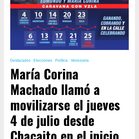
del
28
de
julio
con
varias
recomendacione
clave:
Destacados
Elecciones
Política
Venezuela
María Corina
Machado llamó a
movilizarse el jueves
4 de julio desde
Chacaito en el inicio