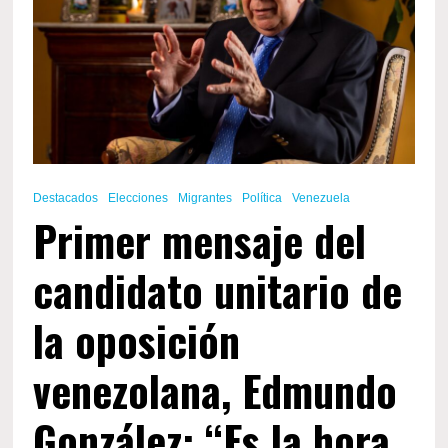
votar
el
28
de
julio”
Destacados
Elecciones
Migrantes
Política
Venezuela
Primer mensaje del
candidato unitario de
la oposición
venezolana, Edmundo
González: “Es la hora