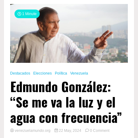
1 Minute
Destacados
Elecciones
Política
Venezuela
Edmundo González:
“Se me va la luz y el
agua con frecuencia”
on
venezuelamundo.org
22 May, 2024
0 Comment
Edmundo