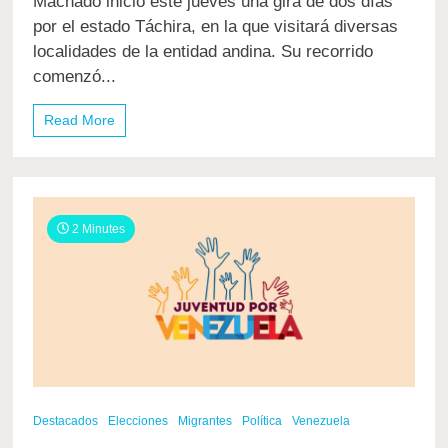
Machado inició este jueves una gira de dos días
Táchira
por el estado Táchira, en la que visitará diversas
localidades de la entidad andina. Su recorrido
comenzó...
Read More
2 Minutes
Destacados
Elecciones
Migrantes
Política
Venezuela