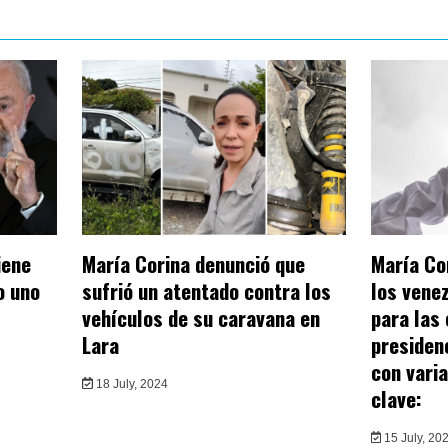
iene
María Corina denunció que
María Co
o uno
sufrió un atentado contra los
los vene
vehículos de su caravana en
para las
Lara
presidenc
con vari
18 July, 2024
clave:
15 July, 20