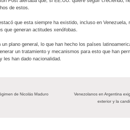
ton Post alertaba que, si EE.UU. quiere seguir creciendo, 
chos de estos.
estacó que esta siempre ha existido, incluso en Venezuela, 
os que generan actitudes xenófobas.
un plano general, lo que han hecho los países latinoamerica
enerar un tratamiento y mecanismos para esto que han permi
y les han dado nacionalidad.
 régimen de Nicolás Maduro
Venezolanos en Argentina exigi
exterior y la can