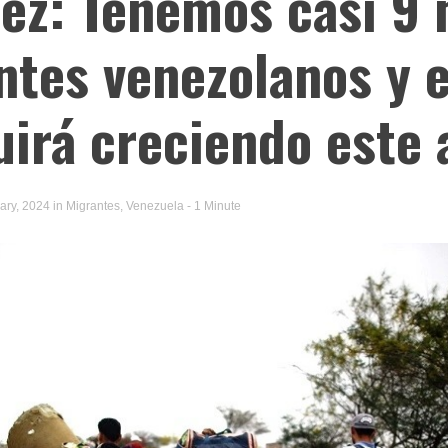
ez: Tenemos casi 9 
ntes venezolanos y 
uirá creciendo este 
ary, 2024
in
Migrantes
,
Venezuela
- 1 Minute