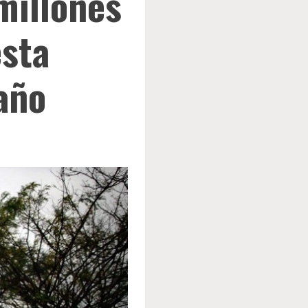
millones
esta
año