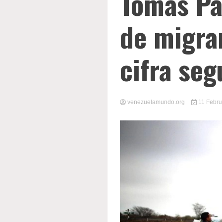
Tomás Pá
de migra
cifra seg
venezuelamundo.org
11 Febru