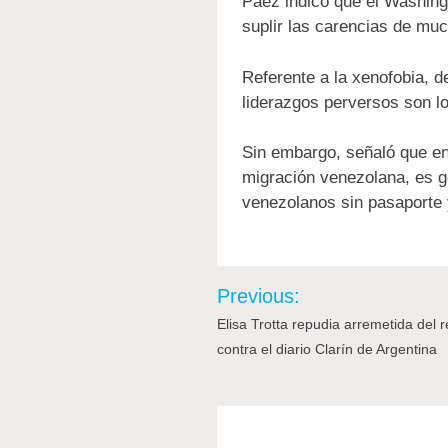
Páez indicó que el Washing
suplir las carencias de mu
Referente a la xenofobia, d
liderazgos perversos son l
Sin embargo, señaló que en 
migración venezolana, es g
venezolanos sin pasaporte 
Post
Previous:
Elisa Trotta repudia arremetida del
navigation
contra el diario Clarín de Argentina